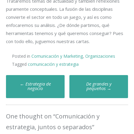
Trataremos temas de actualidad y también reflexiones
puramente conceptuales. La fusión de las disciplinas
convierte el sector en todo un juego, y así es como
enfocaremos su análisis. ¿De dónde partimos, qué
herramientas tenemos y qué queremos conseguir? Pues
con todo ello, juguemos nuestras cartas.
Posted in
Comunicación y Marketing
,
Organizaciones
Tagged
comunicación y estrategia
Post
←
Estrategia de
De grandes y
negocio
pequeños
→
navigation
One thought on “
Comunicación y
estrategia, juntos o separados
”