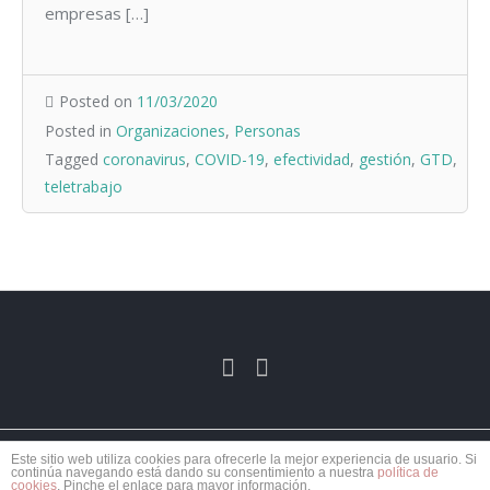
empresas […]
Posted on
11/03/2020
Posted in
Organizaciones
,
Personas
Tagged
coronavirus
,
COVID-19
,
efectividad
,
gestión
,
GTD
,
teletrabajo
Este sitio web utiliza cookies para ofrecerle la mejor experiencia de usuario. Si
continúa navegando está dando su consentimiento a nuestra
política de
cookies
. Pinche el enlace para mayor información.