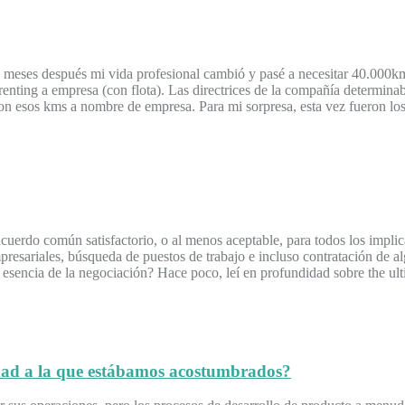
meses después mi vida profesional cambió y pasé a necesitar 40.000km/a
renting a empresa (con flota). Las directrices de la compañía determinab
on esos kms a nombre de empresa. Para mi sorpresa, esta vez fueron los
cuerdo común satisfactorio, o al menos aceptable, para todos los implica
presariales, búsqueda de puestos de trabajo e incluso contratación de al
a esencia de la negociación? Hace poco, leí en profundidad sobre the u
idad a la que estábamos acostumbrados?