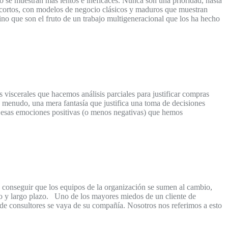
o se muestran más lentos e ineficaces. Nunca son una prioridad, hasta
 cortos, con modelos de negocio clásicos y maduros que muestran
ino que son el fruto de un trabajo multigeneracional que los ha hecho
viscerales que hacemos análisis parciales para justificar compras
a menudo, una mera fantasía que justifica una toma de decisiones
ón esas emociones positivas (o menos negativas) que hemos
s conseguir que los equipos de la organización se sumen al cambio,
io y largo plazo. Uno de los mayores miedos de un cliente de
 de consultores se vaya de su compañía. Nosotros nos referimos a esto