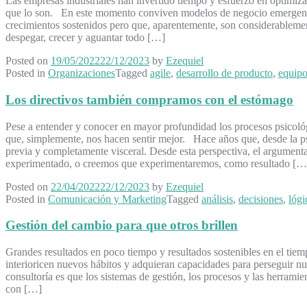
Las empresas industriales han invertido tiempo y esfuerzo en optimiza
que lo son. En este momento conviven modelos de negocio emergentes
crecimientos sostenidos pero que, aparentemente, son considerablement
despegar, crecer y aguantar todo […]
Posted on
19/05/2022
22/12/2023
by
Ezequiel
Posted in
Organizaciones
Tagged
agile
,
desarrollo de producto
,
equipo
Los directivos también compramos con el estómago
Pese a entender y conocer en mayor profundidad los procesos psicológ
que, simplemente, nos hacen sentir mejor. Hace años que, desde la psi
previa y completamente visceral. Desde esta perspectiva, el argumenta
experimentado, o creemos que experimentaremos, como resultado […
Posted on
22/04/2022
22/12/2023
by
Ezequiel
Posted in
Comunicación y Marketing
Tagged
análisis
,
decisiones
,
lógi
Gestión del cambio para que otros brillen
Grandes resultados en poco tiempo y resultados sostenibles en el tiem
interioricen nuevos hábitos y adquieran capacidades para perseguir n
consultoría es que los sistemas de gestión, los procesos y las herram
con […]