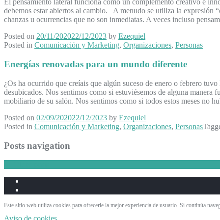
El pensamiento lateral funciona como un complemento creativo e innova
debemos estar abiertos al cambio. A menudo se utiliza la expresión “e
chanzas u ocurrencias que no son inmediatas. A veces incluso pensamo
Posted on
20/11/2020
22/12/2023
by
Ezequiel
Posted in
Comunicación y Marketing
,
Organizaciones
,
Personas
Energías renovadas para un mundo diferente
¿Os ha ocurrido que creíais que algún suceso de enero o febrero tuvo
desubicados. Nos sentimos como si estuviésemos de alguna manera fu
mobiliario de su salón. Nos sentimos como si todos estos meses no h
Posted on
02/09/2020
22/12/2023
by
Ezequiel
Posted in
Comunicación y Marketing
,
Organizaciones
,
Personas
Tagg
Posts navigation
←
Older posts
Este sitio web utiliza cookies para ofrecerle la mejor experiencia de usuario. Si continúa na
Aviso de cookies