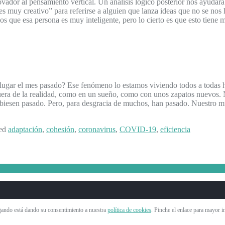
dor al pensamiento vertical. Un análisis lógico posterior nos ayudará 
s muy creativo” para referirse a alguien que lanza ideas que no se nos 
s que esa persona es muy inteligente, pero lo cierto es que esto tiene 
 lugar el mes pasado? Ese fenómeno lo estamos viviendo todos a todas h
era de la realidad, como en un sueño, como con unos zapatos nuevos. 
ubiesen pasado. Pero, para desgracia de muchos, han pasado. Nuestro 
ed
adaptación
,
cohesión
,
coronavirus
,
COVID-19
,
eficiencia
vegando está dando su consentimiento a nuestra
política de cookies
. Pinche el enlace para mayor 