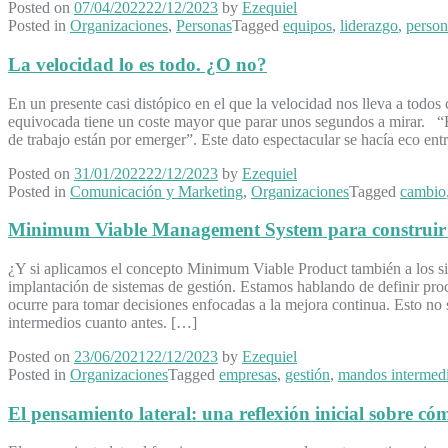
Posted on
07/04/2022
22/12/2023
by
Ezequiel
Posted in
Organizaciones
,
Personas
Tagged
equipos
,
liderazgo
,
person
La velocidad lo es todo. ¿O no?
En un presente casi distópico en el que la velocidad nos lleva a todos
equivocada tiene un coste mayor que parar unos segundos a mirar. “En
de trabajo están por emerger”. Este dato espectacular se hacía eco 
Posted on
31/01/2022
22/12/2023
by
Ezequiel
Posted in
Comunicación y Marketing
,
Organizaciones
Tagged
cambio
Minimum Viable Management System para construir u
¿Y si aplicamos el concepto Minimum Viable Product también a los si
implantación de sistemas de gestión. Estamos hablando de definir proces
ocurre para tomar decisiones enfocadas a la mejora continua. Esto no 
intermedios cuanto antes. […]
Posted on
23/06/2021
22/12/2023
by
Ezequiel
Posted in
Organizaciones
Tagged
empresas
,
gestión
,
mandos intermed
El pensamiento lateral: una reflexión inicial sobre có