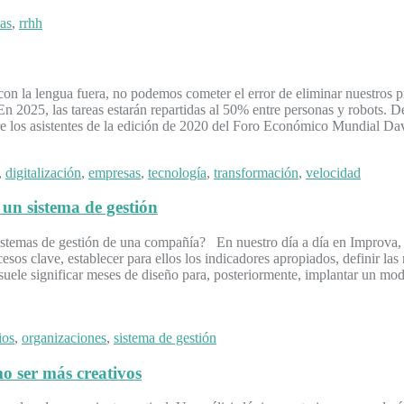
as
,
rrhh
 con la lengua fuera, no podemos cometer el error de eliminar nuestros 
 2025, las tareas estarán repartidas al 50% entre personas y robots. 
entre los asistentes de la edición de 2020 del Foro Económico Mundial
,
digitalización
,
empresas
,
tecnología
,
transformación
,
velocidad
n sistema de gestión
stemas de gestión de una compañía? En nuestro día a día en Improva, un
os clave, establecer para ellos los indicadores apropiados, definir las r
suele significar meses de diseño para, posteriormente, implantar un mod
ios
,
organizaciones
,
sistema de gestión
mo ser más creativos