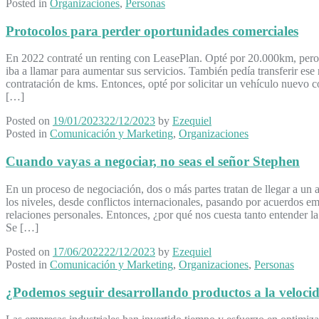
Posted in
Organizaciones
,
Personas
Protocolos para perder oportunidades comerciales
En 2022 contraté un renting con LeasePlan. Opté por 20.000km, pero 
iba a llamar para aumentar sus servicios. También pedía transferir ese 
contratación de kms. Entonces, opté por solicitar un vehículo nuevo c
[…]
Posted on
19/01/2023
22/12/2023
by
Ezequiel
Posted in
Comunicación y Marketing
,
Organizaciones
Cuando vayas a negociar, no seas el señor Stephen
En un proceso de negociación, dos o más partes tratan de llegar a un a
los niveles, desde conflictos internacionales, pasando por acuerdos em
relaciones personales. Entonces, ¿por qué nos cuesta tanto entender l
Se […]
Posted on
17/06/2022
22/12/2023
by
Ezequiel
Posted in
Comunicación y Marketing
,
Organizaciones
,
Personas
¿Podemos seguir desarrollando productos a la veloc