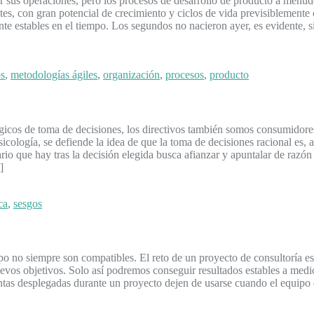
r sus operaciones, pero los procesos de desarrollo de producto a menud
, con gran potencial de crecimiento y ciclos de vida previsiblemente
e estables en el tiempo. Los segundos no nacieron ayer, es evidente, s
s
,
metodologías ágiles
,
organización
,
procesos
,
producto
icos de toma de decisiones, los directivos también somos consumidores 
cología, se defiende la idea de que la toma de decisiones racional es, 
rio que hay tras la decisión elegida busca afianzar y apuntalar de raz
]
ca
,
sesgos
po no siempre son compatibles. El reto de un proyecto de consultoría e
uevos objetivos. Solo así podremos conseguir resultados estables a med
ientas desplegadas durante un proyecto dejen de usarse cuando el equipo