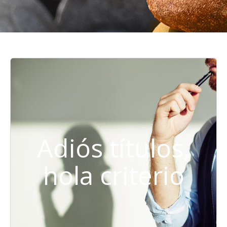
Adiós títulos,
hola criterio