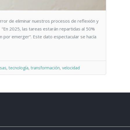
error de eliminar nuestros procesos de reflexión y
 “En 2025, las tareas estarán repartidas al 50%
n por emerger”. Este dato espectacular se hacía
sas
,
tecnología
,
transformación
,
velocidad