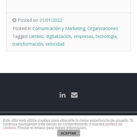
Posted on
31/01/2022
Posted in
Comunicación y Marketing
,
Organizaciones
Tagged
cambio
,
digitalización
,
empresas
,
tecnología
,
transformación
,
velocidad
Este sitio web utiliza cookies para ofrecerle la mejor experiencia de usuario. Si
continúa navegando está dando su consentimiento a nuestra
política de
cookies
. Pinche el enlace para mayor información.
ACEPTAR